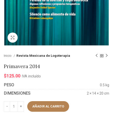
Click para agrandar
Inicio
Revista Mexicana de Logoterapia
Primavera 2014
$
125.00
IVA incluído
PESO
0.5 kg
DIMENSIONES
2 × 14 × 20 cm
AÑADIR AL CARRITO