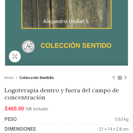
Click para agrandar
Inicio
Colección Sentido
Logoterapia dentro y fuera del campo de
concentración
$
465.00
IVA incluído
PESO
0.63 kg
DIMENSIONES
21 × 14 × 2.8 cm