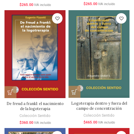
$
265.00
IVA incluído
$
265.00
IVA incluído
Logoterapia dentro y fuera del
De freud a frankl: el nacimiento
campo de concentración
de la logoterapia
Colección Sentido
Colección Sentido
$
465.00
$
360.00
IVA incluído
IVA incluído